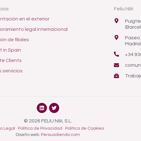
cios
Feliu N&I
ntación en el exterior
Puigte
(Barce
oramiento legal internacional
Paseo 
ón de filiales
Madrid
t in Spain
+34 93
te Clients
comuni
 servicios
Trabaj
L
T
i
w
n
i
k
t
© 2026 FELIU N&I, S.L.
e
t
so Legal
·
Política de Privacidad
·
Política de Cookies
d
e
Diseño web:
Persuadiendo.com
i
r
n