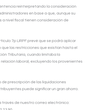
sentencia reinterpretando la consideración
y administradores en base a que, aunque su
s a nivel fiscal tienen consideración de
artículo 7p LIRPF prevé que se podrá aplicar
 que las restricciones que existían hasta el
ión Tributaria, cuando limitaba la
a relación laboral, excluyendo los provenientes
de prescripción de las liquidaciones
contribuyentes puede significar un gran ahorro.
través de nuestro correo electrónico:
2.23.90