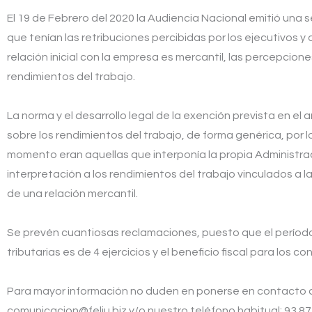
El 19 de Febrero del 2020 la Audiencia Nacional emitió una 
que tenían las retribuciones percibidas por los ejecutivos 
relación inicial con la empresa es mercantil, las percepcione
rendimientos del trabajo.
La norma y el desarrollo legal de la exención prevista en el 
sobre los rendimientos del trabajo, de forma genérica, por lo
momento eran aquellas que interponía la propia Administrac
interpretación a los rendimientos del trabajo vinculados a l
de una relación mercantil.
Se prevén cuantiosas reclamaciones, puesto que el período 
tributarias es de 4 ejercicios y el beneficio fiscal para los 
Para mayor información no duden en ponerse en contacto a 
comunicacion@feliu.biz y/o nuestro teléfono habitual: 93.87