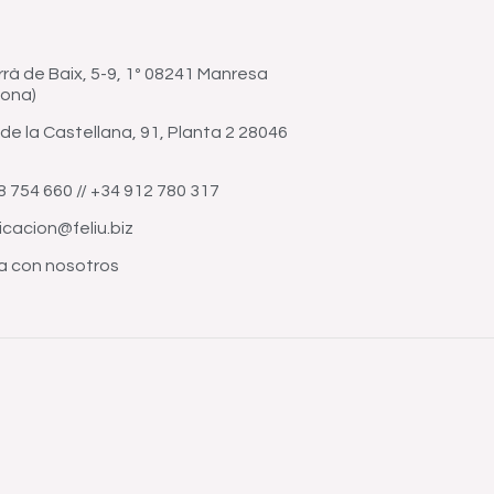
rrà de Baix, 5-9, 1º 08241 Manresa
lona)
de la Castellana, 91, Planta 2 28046
8 754 660 // +34 912 780 317
cacion@feliu.biz
a con nosotros