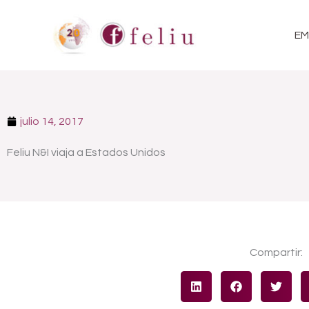
Ir
al
EM
contenido
julio 14, 2017
Feliu N&I viaja a Estados Unidos
Compartir: