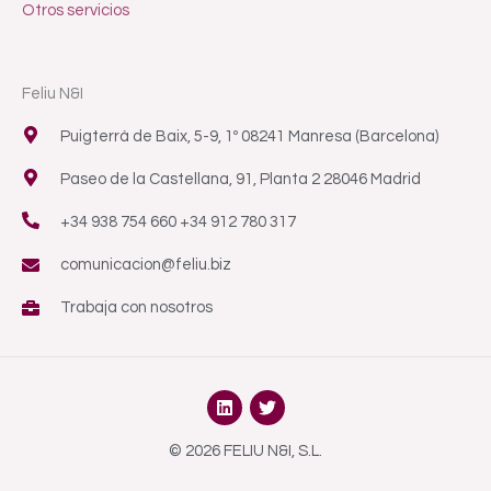
Otros servicios
Feliu N&I
Puigterrà de Baix, 5-9, 1º 08241 Manresa (Barcelona)
Paseo de la Castellana, 91, Planta 2 28046 Madrid
+34 938 754 660 +34 912 780 317
comunicacion@feliu.biz
Trabaja con nosotros
L
T
i
w
n
i
k
t
© 2026 FELIU N&I, S.L.
e
t
d
e