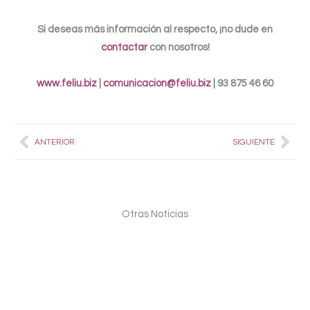
Si deseas más información al respecto, ¡no dude en
contactar
con nosotros!
www.feliu.biz
|
comunicacion@feliu.biz
| 93 875 46 60
Prev
Nex
ANTERIOR
SIGUIENTE
Otras Noticias