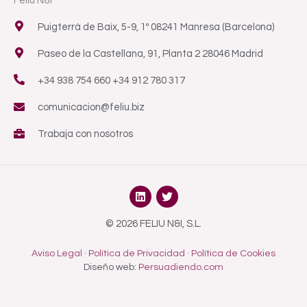
Feliu N&I
Puigterrà de Baix, 5-9, 1º 08241 Manresa (Barcelona)
Paseo de la Castellana, 91, Planta 2 28046 Madrid
+34 938 754 660 +34 912 780 317
comunicacion@feliu.biz
Trabaja con nosotros
L
T
i
w
n
i
k
t
© 2026 FELIU N&I, S.L.
e
t
d
e
Aviso Legal
·
Política de Privacidad
·
Política de Cookies
i
r
n
Diseño web:
Persuadiendo.com