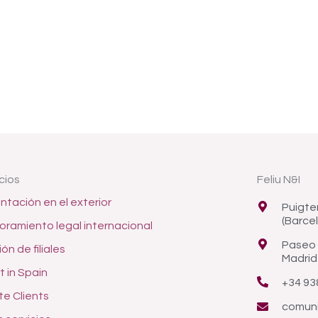
cios
Feliu N&I
ntación en el exterior
Puigte
(Barce
oramiento legal internacional
Paseo 
ón de filiales
Madrid
t in Spain
+34 93
te Clients
comuni