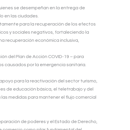
 quienes se desempeñan en la entrega de
do en las ciudades.
tamente para la recuperación de los efectos
os y sociales negativos, fortaleciendo la
una recuperación económica inclusiva,
ión del Plan de Acción COVID-19 – para
os causados por la emergencia sanitaria.
apoyo para la reactivación del sector turismo,
tes de educación básica, el teletrabajo y del
a las medidas para mantener el flujo comercial
 separación de poderes y el Estado de Derecho,
re comercio como pilar fundamental del