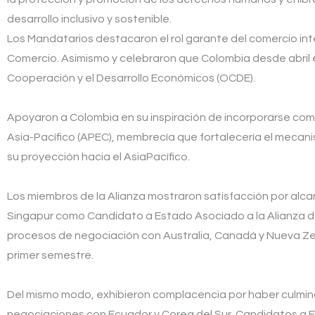
desarrollo inclusivo y sostenible.
Los Mandatarios destacaron el rol garante del comercio int
Comercio. Asimismo y celebraron que Colombia desde abril 
Cooperación y el Desarrollo Económicos (OCDE).
Apoyaron a Colombia en su inspiración de incorporarse c
Asia-Pacífico (APEC), membrecía que fortalecería el mecan
su proyección hacia el AsiaPacífico.
Los miembros de la Alianza mostraron satisfacción por alcanz
Singapur como Candidato a Estado Asociado a la Alianza del 
procesos de negociación con Australia, Canadá y Nueva Ze
primer semestre.
Del mismo modo, exhibieron complacencia por haber culmina
negociaciones con Ecuador y Corea del Sur, Candidatos a Es